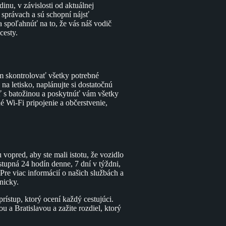
inu, v závislosti od aktuálnej
správach a sú schopní nájsť
a spoľahnúť na to, že vás náš vodič
cesty.
m skontrolovať všetky potrebné
na letisko, naplánujte si dostatočnú
cť s batožinou a poskytnúť vám všetky
é Wi-Fi pripojenie a občerstvenie,
vopred, aby ste mali istotu, že vozidlo
tupná 24 hodín denne, 7 dní v týždni,
Pre viac informácií o našich službách a
nicky.
rístup, ktorý ocení každý cestujúci.
u a Bratislavou a zažite rozdiel, ktorý