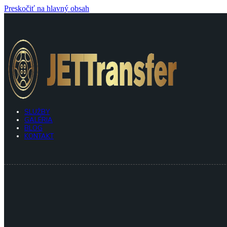
Preskočiť na hlavný obsah
O NÁS
SLUŽBY
GALÉRIA
BLOG
KONTAKT
O NÁS
SLUŽBY
GALÉRIA
BLOG
KONTAKT