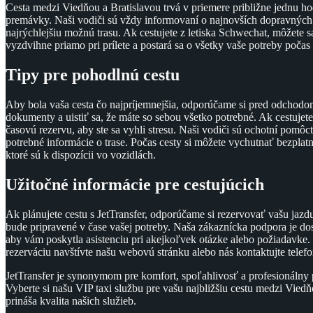
Cesta medzi Viedňou a Bratislavou trvá v priemere približne jednu hod
premávky. Naši vodiči sú vždy informovaní o najnovších dopravných 
najrýchlejšiu možnú trasu. Ak cestujete z letiska Schwechat, môžete s
vyzdvihne priamo pri prílete a postará sa o všetky vaše potreby počas 
Tipy pre pohodlnú cestu
Aby bola vaša cesta čo najpríjemnejšia, odporúčame si pred odchodo
dokumenty a uistiť sa, že máte so sebou všetko potrebné. Ak cestujete 
časovú rezervu, aby ste sa vyhli stresu. Naši vodiči sú ochotní pomô
potrebné informácie o trase. Počas cesty si môžete vychutnať bezplatn
ktoré sú k dispozícii vo vozidlách.
Užitočné informácie pre cestujúcich
Ak plánujete cestu s JetTransfer, odporúčame si rezervovať vašu jazdu 
bude pripravené v čase vašej potreby. Naša zákaznícka podpora je dos
aby vám poskytla asistenciu pri akejkoľvek otázke alebo požiadavke. 
rezerváciu navštívte našu webovú stránku alebo nás kontaktujte telefo
JetTransfer je synonymom pre komfort, spoľahlivosť a profesionálny p
Vyberte si našu VIP taxi službu pre vašu najbližšiu cestu medzi Viedňo
prináša kvalita našich služieb.