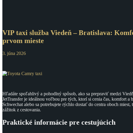
VIP taxi služba Viedeň – Bratislava: Komf
prvom mieste
3. júna 2026
Hľadáte spoľahlivý a pohodlný spôsob, ako sa prepraviť medzi Viedň
JetTransfer je ideálnou voľbou pre tých, ktorí si cenia čas, komfort a 
Schwechat alebo sa potrebujete rýchlo dostať do centra oboch miest, 
zážitok z cestovania.
Praktické informácie pre cestujúcich