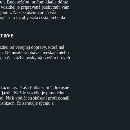
ou a Budapešťou, pričom kladie dôraz
 vozidiel je pripravená poskytnúť vám
upinou. Naši skúsení vodiči vás
jú sa o to, aby vaša cesta prebehla
prave
ozdiel od verejnej dopravy, ktorá má
ám. Nemusíte sa obávať meškaní alebo
ho, naša služba poskytuje vyššiu úroveň
kazníkov. Naša flotila zahŕňa luxusné
jazdu. Každé vozidlo je pravidelne
i. Naši vodiči sú skúsení profesionáli,
ienkach, čo zaručuje rýchlu a