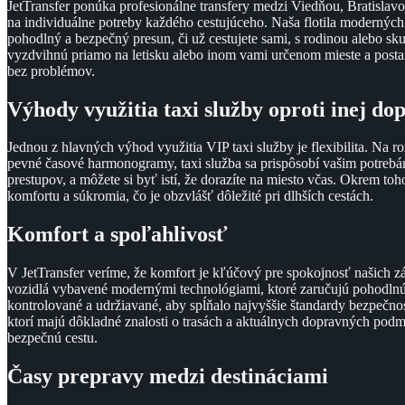
JetTransfer ponúka profesionálne transfery medzi Viedňou, Bratislav
na individuálne potreby každého cestujúceho. Naša flotila moderných
pohodlný a bezpečný presun, či už cestujete sami, s rodinou alebo sk
vyzdvihnú priamo na letisku alebo inom vami určenom mieste a postara
bez problémov.
Výhody využitia taxi služby oproti inej do
Jednou z hlavných výhod využitia VIP taxi služby je flexibilita. Na r
pevné časové harmonogramy, taxi služba sa prispôsobí vašim potreb
prestupov, a môžete si byť istí, že dorazíte na miesto včas. Okrem to
komfortu a súkromia, čo je obzvlášť dôležité pri dlhších cestách.
Komfort a spoľahlivosť
V JetTransfer veríme, že komfort je kľúčový pre spokojnosť našich zá
vozidlá vybavené modernými technológiami, ktoré zaručujú pohodlnú 
kontrolované a udržiavané, aby spĺňalo najvyššie štandardy bezpečnost
ktorí majú dôkladné znalosti o trasách a aktuálnych dopravných podm
bezpečnú cestu.
Časy prepravy medzi destináciami