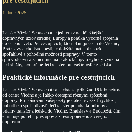
pre cestujúcich
1. June 2026
Letisko Viedeň Schwechat je jedným z najdôležitejších
dopravných uzlov strednej Európy a ponúka výborné spojenia
do celého sveta. Pre cestujúcich, ktorí plánujú cestu do Viedne,
Bratislavy alebo Budapešti, je dôležité mať k dispozícii
spoľahlivé a pohodlné možnosti prepravy. V tomto
sprievodcovi sa zameriame na praktické tipy a výhody využitia
taxi služby, konkrétne JetTransfer, pre váš transfer z letiska.
Praktické informácie pre cestujúcich
Letisko Viedeň Schwechat sa nachádza približne 18 kilometrov
od centra Viedne a je ľahko dostupné rôznymi spôsobmi
dopravy. Pri plánovaní vašej cesty je dôležité zvážiť rýchlosť,
pohodlie a spoľahlivosť. JetTransfer ponúka komfortný a
priamy transfer z letiska do Viedne, Bratislavy a Budapešti, čím
eliminuje potrebu prestupov a stresu spojeného s verejnou
dopravou.