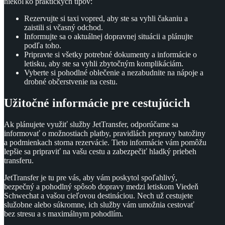
niekoľko praktických tipov:
Rezervujte si taxi vopred, aby ste sa vyhli čakaniu a
zaistili si včasný odchod.
Informujte sa o aktuálnej dopravnej situácii a plánujte
podľa toho.
Pripravte si všetky potrebné dokumenty a informácie o
letisku, aby ste sa vyhli zbytočným komplikáciám.
Vyberte si pohodlné oblečenie a nezabudnite na nápoje a
drobné občerstvenie na cestu.
Užitočné informácie pre cestujúcich
Ak plánujete využiť služby JetTransfer, odporúčame sa
informovať o možnostiach platby, pravidlách prepravy batožiny
a podmienkach storna rezervácie. Tieto informácie vám pomôžu
lepšie sa pripraviť na vašu cestu a zabezpečiť hladký priebeh
transferu.
JetTransfer je tu pre vás, aby vám poskytol spoľahlivý,
bezpečný a pohodlný spôsob dopravy medzi letiskom Viedeň
Schwechat a vašou cieľovou destináciou. Nech už cestujete
služobne alebo súkromne, ich služby vám umožnia cestovať
bez stresu a s maximálnym pohodlím.