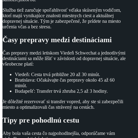
Služba tiež zaručuje spoľahlivosť vďaka skúseným vodičom,
ktorí majú vynikajúce znalosti miestnych ciest a aktuálnej
dopravnej situácie. Tým je zabezpečené, že prídete na miesto
určenia včas a bez stresu.
Časy prepravy medzi destináciami
Čas prepravy medzi letiskom Viedeň Schwechat a jednotlivými
destináciami sa môže líšiť v závislosti od dopravnej situácie, ale
všeobecne platí:
Viedeň: Cesta trvá približne 20 až 30 minút.
Bratislava: Očakávajte čas prepravy okolo 45 až 60
minút.
Budapešť: Transfer trvá zhruba 2,5 až 3 hodiny.
Je dôležité rezervovať si transfer vopred, aby ste si zabezpečili
miesto a optimalizovali čas strávený na cestách.
Tipy pre pohodlnú cestu
Aby bola vaša cesta čo najpohodlnejšia, odporúčame vám