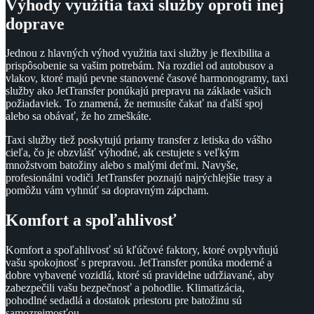
Výhody využitia taxi služby oproti inej
doprave
Jednou z hlavných výhod využitia taxi služby je flexibilita a
prispôsobenie sa vašim potrebám. Na rozdiel od autobusov a
vlakov, ktoré majú pevne stanovené časové harmonogramy, taxi
služby ako JetTransfer ponúkajú prepravu na základe vašich
požiadaviek. To znamená, že nemusíte čakať na ďalší spoj
alebo sa obávať, že ho zmeškáte.
Taxi služby tiež poskytujú priamy transfer z letiska do vášho
cieľa, čo je obzvlášť výhodné, ak cestujete s veľkým
množstvom batožiny alebo s malými deťmi. Navyše,
profesionálni vodiči JetTransfer poznajú najrýchlejšie trasy a
pomôžu vám vyhnúť sa dopravným zápcham.
Komfort a spoľahlivosť
Komfort a spoľahlivosť sú kľúčové faktory, ktoré ovplyvňujú
vašu spokojnosť s prepravou. JetTransfer ponúka moderné a
dobre vybavené vozidlá, ktoré sú pravidelne udržiavané, aby
zabezpečili vašu bezpečnosť a pohodlie. Klimatizácia,
pohodlné sedadlá a dostatok priestoru pre batožinu sú
samozrejmosťou.