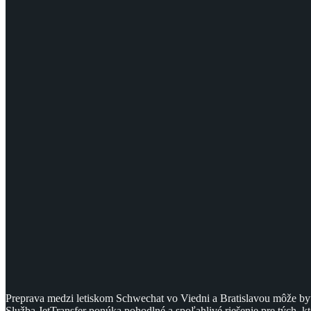
Preprava medzi letiskom Schwechat vo Viedni a Bratislavou môže byť
Služba JetTransfer ponúka pohodlné a spoľahlivé riešenie pre tých, k