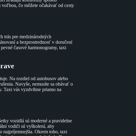
ou voľbou, čo môžete očakávať od cesty
ích trás pre medzinárodných
 plánovaní a bezprostrednosť v doručení
na pevné časové harmonogramy, taxi
prave
tuje. Na rozdiel od autobusov alebo
rušenia. Navyše, nemusíte sa obávať o
y. Taxi vás vyzdvihne priamo na
Všetky vozidlá sú moderné a pravidelne
álni vodiči sú vyškolení, aby
o najpríjemnejšia. Okrem toho, taxi