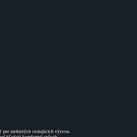
 pre niektorých cestujúcich výzvou.
torí hľadajú komfortný spôsob