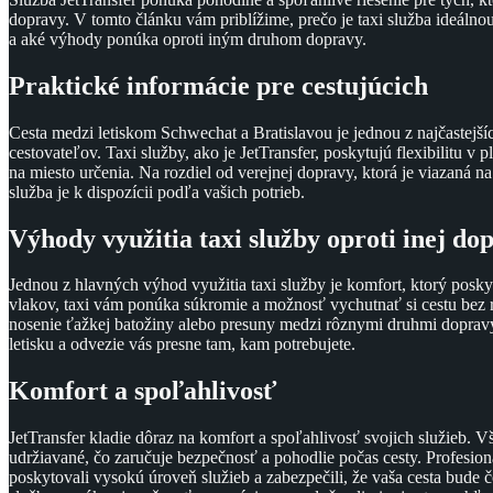
dopravy. V tomto článku vám priblížime, prečo je taxi služba ideáln
a aké výhody ponúka oproti iným druhom dopravy.
Praktické informácie pre cestujúcich
Cesta medzi letiskom Schwechat a Bratislavou je jednou z najčastejš
cestovateľov. Taxi služby, ako je JetTransfer, poskytujú flexibilitu v
na miesto určenia. Na rozdiel od verejnej dopravy, ktorá je viazaná 
služba je k dispozícii podľa vašich potrieb.
Výhody využitia taxi služby oproti inej do
Jednou z hlavných výhod využitia taxi služby je komfort, ktorý posky
vlakov, taxi vám ponúka súkromie a možnosť vychutnať si cestu bez 
nosenie ťažkej batožiny alebo presuny medzi rôznymi druhmi doprav
letisku a odvezie vás presne tam, kam potrebujete.
Komfort a spoľahlivosť
JetTransfer kladie dôraz na komfort a spoľahlivosť svojich služieb. 
udržiavané, čo zaručuje bezpečnosť a pohodlie počas cesty. Profesion
poskytovali vysokú úroveň služieb a zabezpečili, že vaša cesta bude č