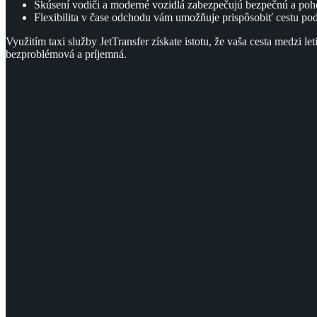
Skúsení vodiči a moderné vozidlá zabezpečujú bezpečnú a poh
Flexibilita v čase odchodu vám umožňuje prispôsobiť cestu p
Využitím taxi služby JetTransfer získate istotu, že vaša cesta medzi 
bezproblémová a príjemná.