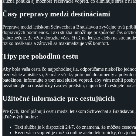
služba ponúka aj možnosť rezervácie vopred, čo eliminuje stres z hľ
Časy prepravy medzi destináciami
Preprava medzi letiskom Schwechat a Bratislavou zvyčajne trvá pribli
dopravných podmienok. Taxi služba umožňuje prispôsobiť čas odcho
zabezpečuje, že vždy dorazíte včas, či už na letisko alebo na stretnut
riziko meškania a zároveň sa maximalizuje váš komfort.
Tipy pre pohodlnú cestu
Aby bola vaša cesta čo najpohodlnejšia, odporúčame niekoľko jednod
rezervácie a uistite sa, že máte všetky potrebné dokumenty a potvrdeni
batožinou, informujte o tom taxi službu vopred, aby vám mohli posk
nezabúdajte na dostatočný časový predstih, najmä keď cestujete počas
Užitočné informácie pre cestujúcich
Pre tých, ktorí plánujú cestu medzi letiskom Schwechat a Bratislavou
kľúčových bodov:
Taxi služba je k dispozícii 24/7, čo znamená, že môžete cestov
Rezervácia vopred je možná online alebo telefonicky, čo zjedno