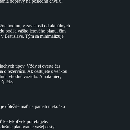
adania dopravy na poslednú chvíľu.
žne hodinu, v závislosti od aktuálnych
du podľa vášho letového plánu, čím
ie v Bratislave. Tým sa minimalizuje
uchých tipov. Vždy si overte čas
a o rezervácii. Ak cestujete s veľkou
ytnúť vhodné vozidlo. A nakoniec,
 špičky.
, je dôležité mať na pamäti niekoľko
ať kedykoľvek potrebujete.
dušuje plánovanie vašej cesty.