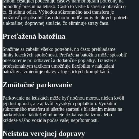
Mnohí cestujúci podceňujú časový harmonogram potrebný na
pohodlný presun na letisko. Často to vedie k stresu a obavám o
to, či stihnú odlet. Výhodou súkromného taxi transferu je
možnosť prispôsobiť čas odchodu podľa individuálnych potrieb
a aktuálnej dopravnej situácie, čo eliminuje straty času.
Preťažená batožina
Snažíme sa zabaliť všetko potrebné, no často prehliadame
limity leteckých spoločností. Preťažená batožina môže spôsobiť
oneskorenie pri odbavení a dodatočné poplatky. Transfer s
profesionálnym taxíkom umožňuje flexibilitu v nakladaní
batožiny a zmierňuje obavy z logistických komplikácií.
Zmätočné parkovanie
Parkovanie na letiskách môže byť nočnou morou, nielen kvôli
jej dostupnosti, ale aj kvôli vysokým poplatkom. Využitím
súkromného transferu si ušetríte starosti s hľadaním miesta na
parkovisku a taktiež eliminujete riziká vandalizmu alebo
krádeže vášho vozidla počas vašej neprítomnosti.
Neistota verejnej dopravy