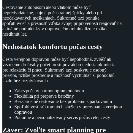
Cestovanie autobusom alebo vlakom môže byť
nepredvídateľné, najmä počas rannej špičky alebo pri
neočakávaných meškaniach. Súkromné taxi ponúka
spoľahlivosť a presnosť vďaka svojej pripravenosti reagovať na
aktuálne podmienky v doprave, čím minimalizuje riziko
nestihnúť let.
Nedostatok komfortu počas cesty
Cesta verejnou dopravou môže byť nepohodlná, zvlášť ak
vezmeme do úvahy počet prestupov alebo nedostatok miesta
pre relaxáciu či prácu. Súkromný taxi poskytuje osobný
priestor, tichšie prostredie a možnosť vychutnať si pohodlnú
jazdu bez rozptyľovania.
Zabezpečený harmonogram odchodu
Flexibilita pri preprave batožiny
Bezstarostné cestovanie bez problému s parkovaním
Spoľahlivosť súkromných služieb v porovnaní s verejnou
dopravou
Pohodlie a personalizovaný servis počas celej cesty
Záver: Zvoľte smart planning pre